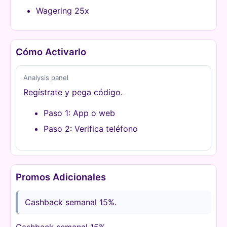
Wagering 25x
Cómo Activarlo
Analysis panel
Regístrate y pega código.
Paso 1: App o web
Paso 2: Verifica teléfono
Promos Adicionales
Cashback semanal 15%.