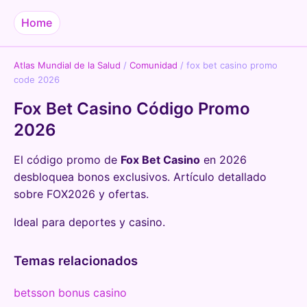
Home
Atlas Mundial de la Salud
/
Comunidad
/
fox bet casino promo
code 2026
Fox Bet Casino Código Promo
2026
El código promo de
Fox Bet Casino
en 2026
desbloquea bonos exclusivos. Artículo detallado
sobre FOX2026 y ofertas.
Ideal para deportes y casino.
Temas relacionados
betsson bonus casino