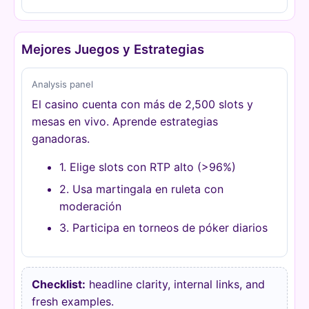
Mejores Juegos y Estrategias
Analysis panel
El casino cuenta con más de 2,500 slots y
mesas en vivo. Aprende estrategias
ganadoras.
1. Elige slots con RTP alto (>96%)
2. Usa martingala en ruleta con
moderación
3. Participa en torneos de póker diarios
Checklist:
headline clarity, internal links, and
fresh examples.