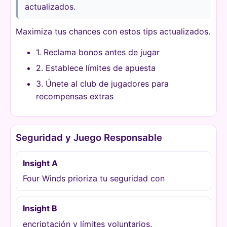
actualizados.
Maximiza tus chances con estos tips actualizados.
1. Reclama bonos antes de jugar
2. Establece límites de apuesta
3. Únete al club de jugadores para
recompensas extras
Seguridad y Juego Responsable
Insight A
Four Winds prioriza tu seguridad con
Insight B
encriptación y límites voluntarios.