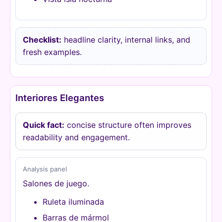
Checklist:
headline clarity, internal links, and
fresh examples.
Interiores Elegantes
Quick fact:
concise structure often improves
readability and engagement.
Analysis panel
Salones de juego.
Ruleta iluminada
Barras de mármol