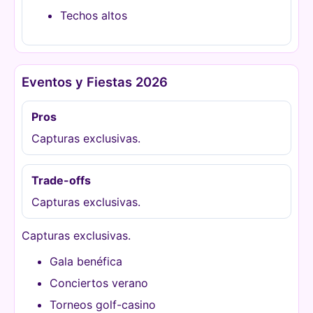
Techos altos
Eventos y Fiestas 2026
Pros
Capturas exclusivas.
Trade-offs
Capturas exclusivas.
Capturas exclusivas.
Gala benéfica
Conciertos verano
Torneos golf-casino