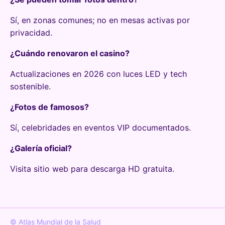
Sí, en zonas comunes; no en mesas activas por
privacidad.
¿Cuándo renovaron el casino?
Actualizaciones en 2026 con luces LED y tech
sostenible.
¿Fotos de famosos?
Sí, celebridades en eventos VIP documentados.
¿Galería oficial?
Visita sitio web para descarga HD gratuita.
© Atlas Mundial de la Salud