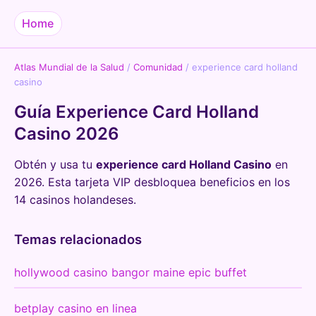
Home
Atlas Mundial de la Salud
/
Comunidad
/
experience card holland
casino
Guía Experience Card Holland
Casino 2026
Obtén y usa tu
experience card Holland Casino
en
2026. Esta tarjeta VIP desbloquea beneficios en los
14 casinos holandeses.
Temas relacionados
hollywood casino bangor maine epic buffet
betplay casino en linea