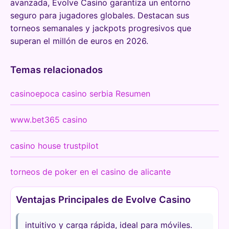
avanzada, Evolve Casino garantiza un entorno
seguro para jugadores globales. Destacan sus
torneos semanales y jackpots progresivos que
superan el millón de euros en 2026.
Temas relacionados
casinoepoca casino serbia Resumen
www.bet365 casino
casino house trustpilot
torneos de poker en el casino de alicante
Ventajas Principales de Evolve Casino
intuitivo y carga rápida, ideal para móviles.