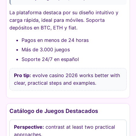
La plataforma destaca por su diseño intuitivo y
carga rápida, ideal para móviles. Soporta
depósitos en BTC, ETH y fiat.
Pagos en menos de 24 horas
Más de 3.000 juegos
Soporte 24/7 en español
Pro tip:
evolve casino 2026 works better with
clear, practical steps and examples.
Catálogo de Juegos Destacados
Perspective:
contrast at least two practical
approaches.