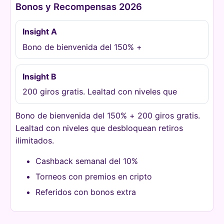
Bonos y Recompensas 2026
Insight A
Bono de bienvenida del 150% +
Insight B
200 giros gratis. Lealtad con niveles que
Bono de bienvenida del 150% + 200 giros gratis.
Lealtad con niveles que desbloquean retiros
ilimitados.
Cashback semanal del 10%
Torneos con premios en cripto
Referidos con bonos extra