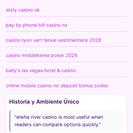
sloty casino uk
pay by phone bill casino nz
casino lyon vert tenue vestimentaire 2026
casino middelkerke poker 2026
bally's las vegas hotel & casino
online mobile casino no deposit bonus codes
Historia y Ambiente Único
"elwha river casino is most useful when
readers can compare options quickly."