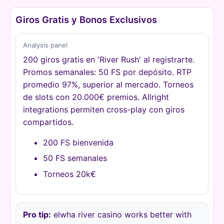
Giros Gratis y Bonos Exclusivos
Analysis panel
200 giros gratis en 'River Rush' al registrarte.
Promos semanales: 50 FS por depósito. RTP
promedio 97%, superior al mercado. Torneos
de slots con 20.000€ premios. Allright
integrations permiten cross-play con giros
compartidos.
200 FS bienvenida
50 FS semanales
Torneos 20k€
Pro tip:
elwha river casino works better with