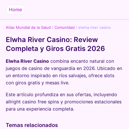
Home
Atlas Mundial de la Salud
/
Comunidad
/
elwha river casino
Elwha River Casino: Review
Completa y Giros Gratis 2026
Elwha River Casino
combina encanto natural con
juegos de casino de vanguardia en 2026. Ubicado en
un entorno inspirado en ríos salvajes, ofrece slots
con giros gratis y mesas live.
Este artículo profundiza en sus ofertas, incluyendo
allright casino free spins y promociones estacionales
para una experiencia completa.
Temas relacionados