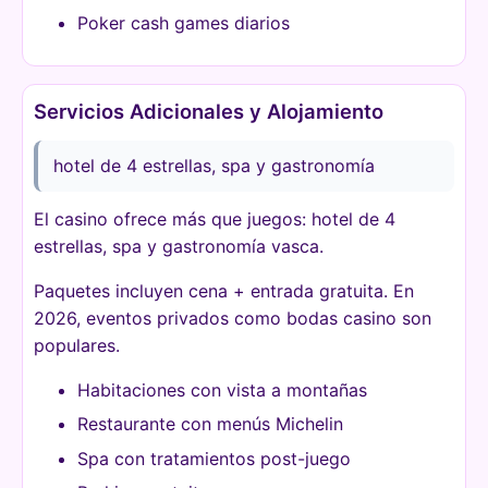
Poker cash games diarios
Servicios Adicionales y Alojamiento
hotel de 4 estrellas, spa y gastronomía
El casino ofrece más que juegos: hotel de 4
estrellas, spa y gastronomía vasca.
Paquetes incluyen cena + entrada gratuita. En
2026, eventos privados como bodas casino son
populares.
Habitaciones con vista a montañas
Restaurante con menús Michelin
Spa con tratamientos post-juego