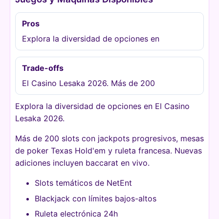
Pros
Explora la diversidad de opciones en
Trade-offs
El Casino Lesaka 2026. Más de 200
Explora la diversidad de opciones en El Casino
Lesaka 2026.
Más de 200 slots con jackpots progresivos, mesas
de poker Texas Hold'em y ruleta francesa. Nuevas
adiciones incluyen baccarat en vivo.
Slots temáticos de NetEnt
Blackjack con límites bajos-altos
Ruleta electrónica 24h