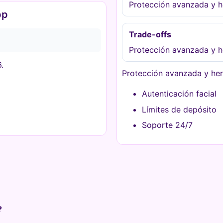
Protección avanzada y h
pp
Trade-offs
Protección avanzada y h
.
Protección avanzada y her
Autenticación facial
Límites de depósito
Soporte 24/7
?