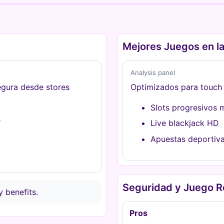
Mejores Juegos en l
Analysis panel
egura desde stores
Optimizados para touch 
Slots progresivos 
e
Live blackjack HD
Apuestas deportiva
Seguridad y Juego 
y benefits.
Pros