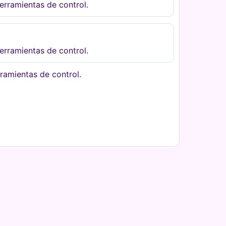
erramientas de control.
erramientas de control.
ramientas de control.