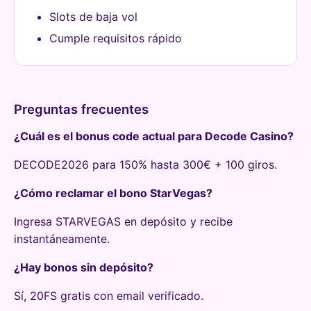
Slots de baja vol
Cumple requisitos rápido
Preguntas frecuentes
¿Cuál es el bonus code actual para Decode Casino?
DECODE2026 para 150% hasta 300€ + 100 giros.
¿Cómo reclamar el bono StarVegas?
Ingresa STARVEGAS en depósito y recibe
instantáneamente.
¿Hay bonos sin depósito?
Sí, 20FS gratis con email verificado.