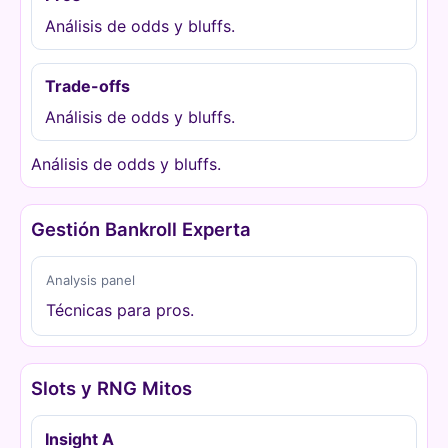
Análisis de odds y bluffs.
Trade-offs
Análisis de odds y bluffs.
Análisis de odds y bluffs.
Gestión Bankroll Experta
Analysis panel
Técnicas para pros.
Slots y RNG Mitos
Insight A