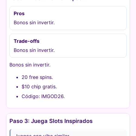
Pros
Bonos sin invertir.
Trade-offs
Bonos sin invertir.
Bonos sin invertir.
20 free spins.
$10 chip gratis.
Código: IMGOD26.
Paso 3: Juega Slots Inspirados
Juegos con vibe similar.