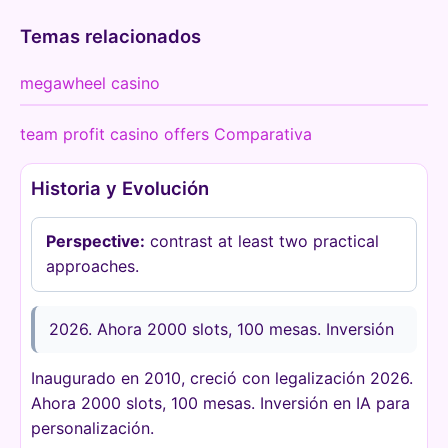
Temas relacionados
megawheel casino
team profit casino offers Comparativa
Historia y Evolución
Perspective:
contrast at least two practical
approaches.
2026. Ahora 2000 slots, 100 mesas. Inversión
Inaugurado en 2010, creció con legalización 2026.
Ahora 2000 slots, 100 mesas. Inversión en IA para
personalización.