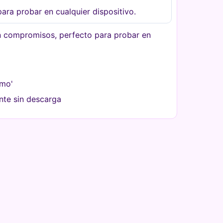
ra probar en cualquier dispositivo.
in compromisos, perfecto para probar en
emo'
nte sin descarga