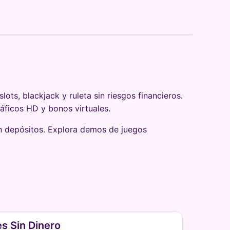
lots, blackjack y ruleta sin riesgos financieros.
ráficos HD y bonos virtuales.
in depósitos. Explora demos de juegos
s Sin Dinero