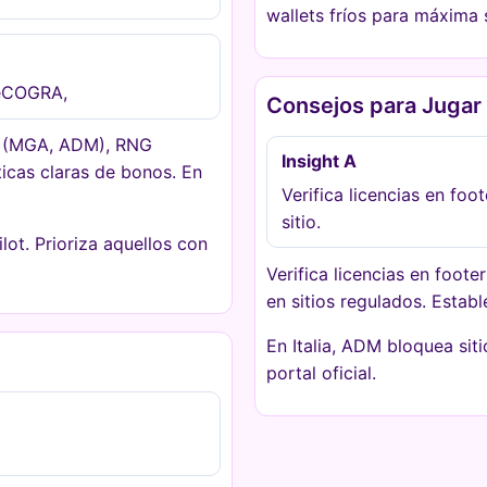
wallets fríos para máxima 
 eCOGRA,
Consejos para Jugar 
te (MGA, ADM), RNG
Insight A
icas claras de bonos. En
Verifica licencias en foot
sitio.
lot. Prioriza aquellos con
Verifica licencias en foot
en sitios regulados. Estab
En Italia, ADM bloquea siti
portal oficial.