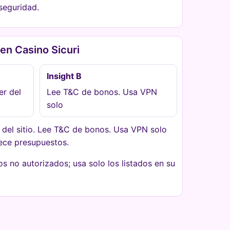
seguridad.
en Casino Sicuri
Insight B
er del
Lee T&C de bonos. Usa VPN
solo
er del sitio. Lee T&C de bonos. Usa VPN solo
lece presupuestos.
os no autorizados; usa solo los listados en su