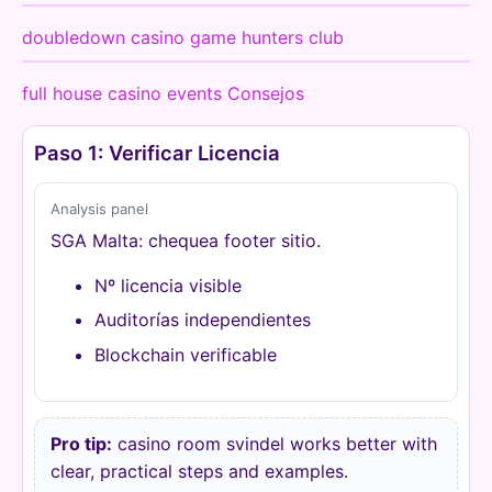
doubledown casino game hunters club
full house casino events Consejos
Paso 1: Verificar Licencia
Analysis panel
SGA Malta: chequea footer sitio.
Nº licencia visible
Auditorías independientes
Blockchain verificable
Pro tip:
casino room svindel works better with
clear, practical steps and examples.