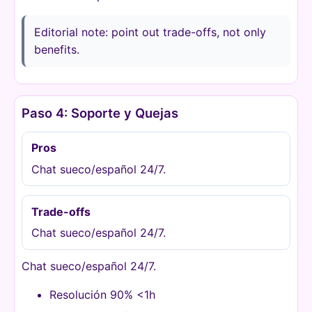
Editorial note: point out trade-offs, not only
benefits.
Paso 4: Soporte y Quejas
Pros
Chat sueco/español 24/7.
Trade-offs
Chat sueco/español 24/7.
Chat sueco/español 24/7.
Resolución 90% <1h