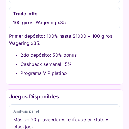
Trade-offs
100 giros. Wagering x35.
Primer depósito: 100% hasta $1000 + 100 giros.
Wagering x35.
2do depósito: 50% bonus
Cashback semanal 15%
Programa VIP platino
Juegos Disponibles
Analysis panel
Más de 50 proveedores, enfoque en slots y
blackjack.