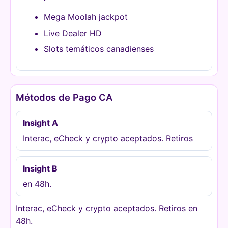
Mega Moolah jackpot
Live Dealer HD
Slots temáticos canadienses
Métodos de Pago CA
Insight A
Interac, eCheck y crypto aceptados. Retiros
Insight B
en 48h.
Interac, eCheck y crypto aceptados. Retiros en
48h.