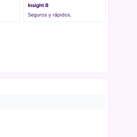
Insight B
Seguros y rápidos.
.