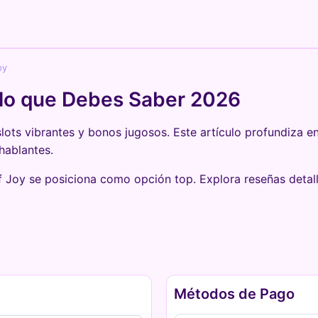
oy
 lo que Debes Saber 2026
lots vibrantes y bonos jugosos. Este artículo profundiza 
hablantes.
f Joy se posiciona como opción top. Explora reseñas detall
Métodos de Pago