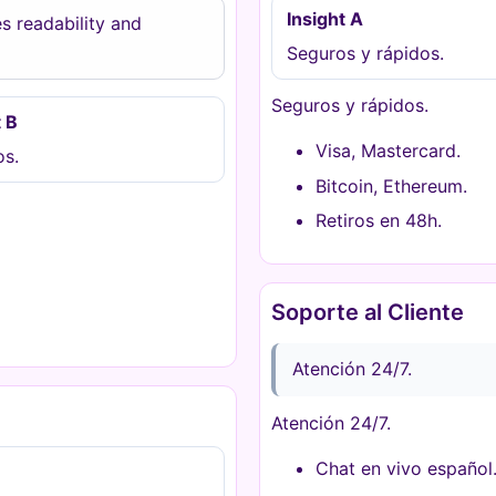
Insight A
s readability and
Seguros y rápidos.
Seguros y rápidos.
t B
Visa, Mastercard.
os.
Bitcoin, Ethereum.
Retiros en 48h.
Soporte al Cliente
Atención 24/7.
Atención 24/7.
Chat en vivo español