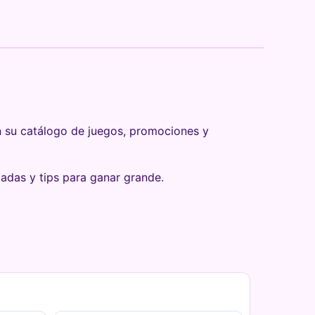
en su catálogo de juegos, promociones y
adas y tips para ganar grande.