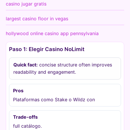
casino jugar gratis
largest casino floor in vegas
hollywood online casino app pennsylvania
Paso 1: Elegir Casino NoLimit
Quick fact:
concise structure often improves
readability and engagement.
Pros
Plataformas como Stake o Wildz con
Trade-offs
full catálogo.