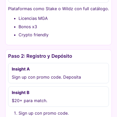
Plataformas como Stake o Wildz con full catálogo.
Licencias MGA
Bonos x3
Crypto friendly
Paso 2: Registro y Depósito
Insight A
Sign up con promo code. Deposita
Insight B
$20+ para match.
Sign up con promo code.