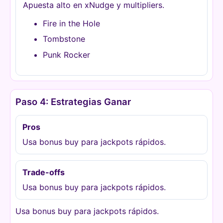
Apuesta alto en xNudge y multipliers.
Fire in the Hole
Tombstone
Punk Rocker
Paso 4: Estrategias Ganar
Pros
Usa bonus buy para jackpots rápidos.
Trade-offs
Usa bonus buy para jackpots rápidos.
Usa bonus buy para jackpots rápidos.