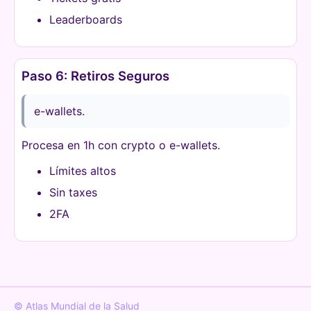
Leaderboards
Paso 6: Retiros Seguros
e-wallets.
Procesa en 1h con crypto o e-wallets.
Límites altos
Sin taxes
2FA
© Atlas Mundial de la Salud