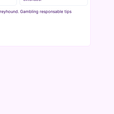
Greyhound. Gambling responsable tips