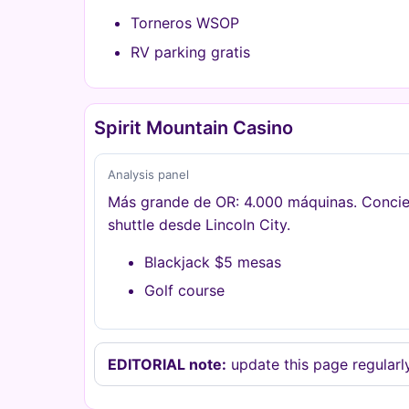
Torneros WSOP
RV parking gratis
Spirit Mountain Casino
Analysis panel
Más grande de OR: 4.000 máquinas. Conci
shuttle desde Lincoln City.
Blackjack $5 mesas
Golf course
EDITORIAL note:
update this page regularly