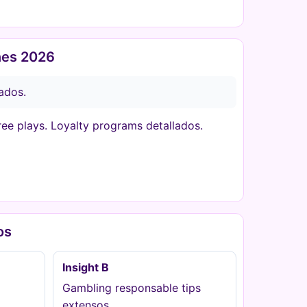
nes 2026
ados.
ree plays. Loyalty programs detallados.
os
Insight B
Gambling responsable tips
extensos.