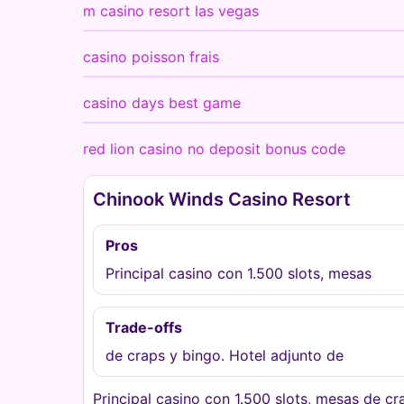
m casino resort las vegas
casino poisson frais
casino days best game
red lion casino no deposit bonus code
Chinook Winds Casino Resort
Pros
Principal casino con 1.500 slots, mesas
Trade-offs
de craps y bingo. Hotel adjunto de
Principal casino con 1.500 slots, mesas de cr