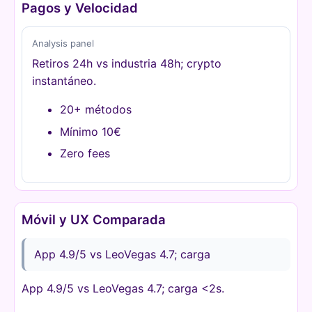
Pagos y Velocidad
Analysis panel
Retiros 24h vs industria 48h; crypto
instantáneo.
20+ métodos
Mínimo 10€
Zero fees
Móvil y UX Comparada
App 4.9/5 vs LeoVegas 4.7; carga
App 4.9/5 vs LeoVegas 4.7; carga <2s.