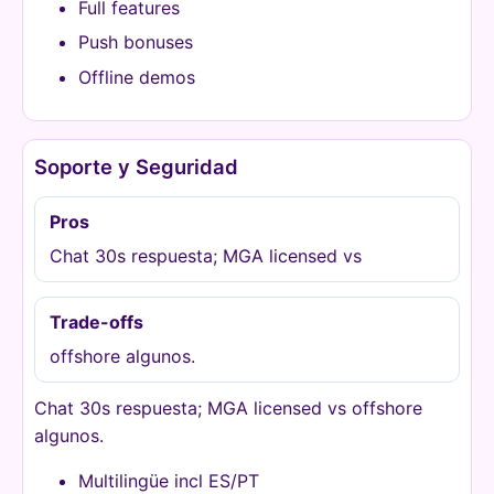
Full features
Push bonuses
Offline demos
Soporte y Seguridad
Pros
Chat 30s respuesta; MGA licensed vs
Trade-offs
offshore algunos.
Chat 30s respuesta; MGA licensed vs offshore
algunos.
Multilingüe incl ES/PT