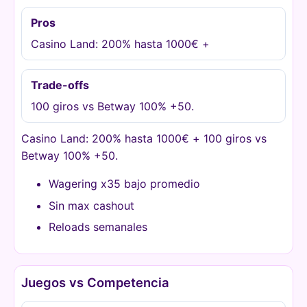
Pros
Casino Land: 200% hasta 1000€ +
Trade-offs
100 giros vs Betway 100% +50.
Casino Land: 200% hasta 1000€ + 100 giros vs
Betway 100% +50.
Wagering x35 bajo promedio
Sin max cashout
Reloads semanales
Juegos vs Competencia