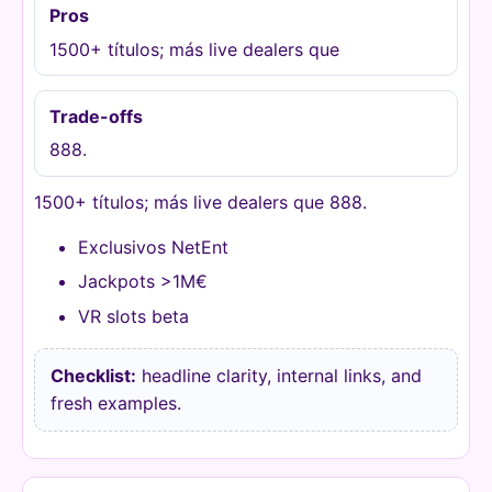
Pros
1500+ títulos; más live dealers que
Trade-offs
888.
1500+ títulos; más live dealers que 888.
Exclusivos NetEnt
Jackpots >1M€
VR slots beta
Checklist:
headline clarity, internal links, and
fresh examples.