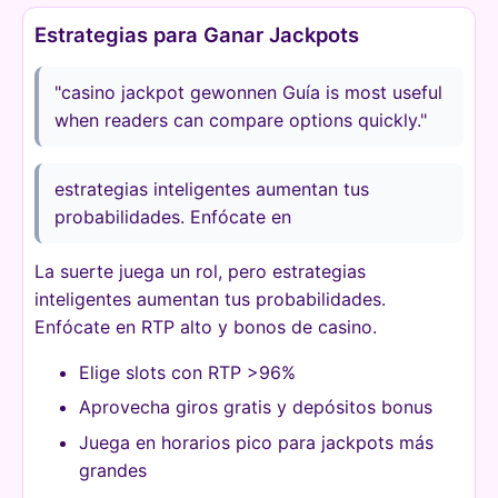
Estrategias para Ganar Jackpots
"casino jackpot gewonnen Guía is most useful
when readers can compare options quickly."
estrategias inteligentes aumentan tus
probabilidades. Enfócate en
La suerte juega un rol, pero estrategias
inteligentes aumentan tus probabilidades.
Enfócate en RTP alto y bonos de casino.
Elige slots con RTP >96%
Aprovecha giros gratis y depósitos bonus
Juega en horarios pico para jackpots más
grandes