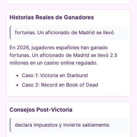
Historias Reales de Ganadores
fortunas. Un aficionado de Madrid se llevó
En 2026, jugadores españoles han ganado
fortunas. Un aficionado de Madrid se llevó 2.5
millones en un casino online regulado.
Caso 1: Victoria en Starburst
Caso 2: Récord en Book of Dead
Consejos Post-Victoria
declara impuestos y invierte sabiamente.