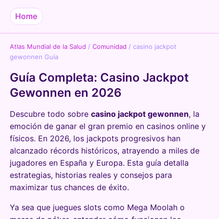
Home
Atlas Mundial de la Salud
/
Comunidad
/
casino jackpot
gewonnen Guía
Guía Completa: Casino Jackpot
Gewonnen en 2026
Descubre todo sobre
casino jackpot gewonnen
, la
emoción de ganar el gran premio en casinos online y
físicos. En 2026, los jackpots progresivos han
alcanzado récords históricos, atrayendo a miles de
jugadores en España y Europa. Esta guía detalla
estrategias, historias reales y consejos para
maximizar tus chances de éxito.
Ya sea que juegues slots como Mega Moolah o