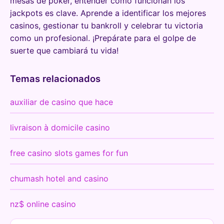
mesas de póker, entender cómo funcionan los
jackpots es clave. Aprende a identificar los mejores
casinos, gestionar tu bankroll y celebrar tu victoria
como un profesional. ¡Prepárate para el golpe de
suerte que cambiará tu vida!
Temas relacionados
auxiliar de casino que hace
livraison à domicile casino
free casino slots games for fun
chumash hotel and casino
nz$ online casino