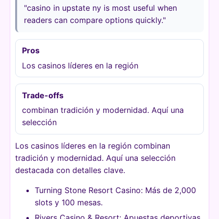
"casino in upstate ny is most useful when
readers can compare options quickly."
Pros
Los casinos líderes en la región
Trade-offs
combinan tradición y modernidad. Aquí una
selección
Los casinos líderes en la región combinan
tradición y modernidad. Aquí una selección
destacada con detalles clave.
Turning Stone Resort Casino: Más de 2,000
slots y 100 mesas.
Rivers Casino & Resort: Apuestas deportivas