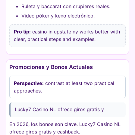
Ruleta y baccarat con crupieres reales.
Video póker y keno electrónico.
Pro tip:
casino in upstate ny works better with
clear, practical steps and examples.
Promociones y Bonos Actuales
Perspective:
contrast at least two practical
approaches.
Lucky7 Casino NL ofrece giros gratis y
En 2026, los bonos son clave. Lucky7 Casino NL
ofrece giros gratis y cashback.