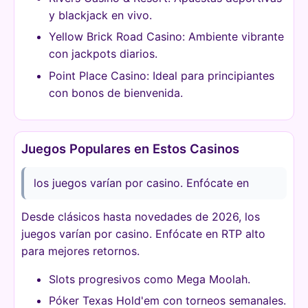
y blackjack en vivo.
Yellow Brick Road Casino: Ambiente vibrante
con jackpots diarios.
Point Place Casino: Ideal para principiantes
con bonos de bienvenida.
Juegos Populares en Estos Casinos
los juegos varían por casino. Enfócate en
Desde clásicos hasta novedades de 2026, los
juegos varían por casino. Enfócate en RTP alto
para mejores retornos.
Slots progresivos como Mega Moolah.
Póker Texas Hold'em con torneos semanales.