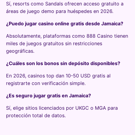
Sí, resorts como Sandals ofrecen acceso gratuito a
áreas de juego demo para huéspedes en 2026.
¿Puedo jugar casino online gratis desde Jamaica?
Absolutamente, plataformas como 888 Casino tienen
miles de juegos gratuitos sin restricciones
geográficas.
¿Cuáles son los bonos sin depósito disponibles?
En 2026, casinos top dan 10-50 USD gratis al
registrarte con verificación simple.
¿Es seguro jugar gratis en Jamaica?
Sí, elige sitios licenciados por UKGC o MGA para
protección total de datos.