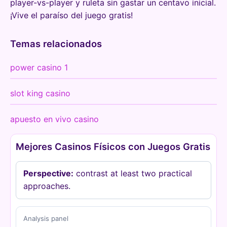
player-vs-player y ruleta sin gastar un centavo inicial.
¡Vive el paraíso del juego gratis!
Temas relacionados
power casino 1
slot king casino
apuesto en vivo casino
Mejores Casinos Físicos con Juegos Gratis
Perspective:
contrast at least two practical
approaches.
Analysis panel