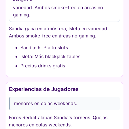
variedad. Ambos smoke-free en áreas no
gaming.
Sandia gana en atmósfera, Isleta en variedad.
Ambos smoke-free en áreas no gaming.
Sandia: RTP alto slots
Isleta: Más blackjack tables
Precios drinks gratis
Experiencias de Jugadores
menores en colas weekends.
Foros Reddit alaban Sandia's torneos. Quejas
menores en colas weekends.