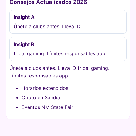
Consejos Actualizados 2026
Insight A
Únete a clubs antes. Lleva ID
Insight B
tribal gaming. Límites responsables app.
Únete a clubs antes. Lleva ID tribal gaming.
Límites responsables app.
Horarios extendidos
Cripto en Sandia
Eventos NM State Fair