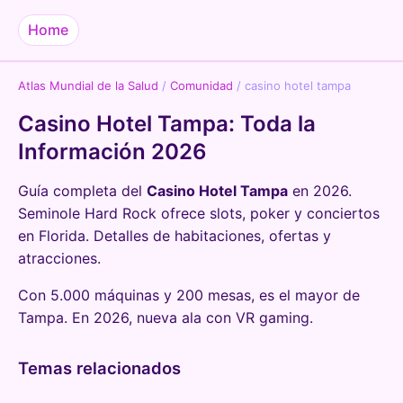
Home
Atlas Mundial de la Salud
/
Comunidad
/
casino hotel tampa
Casino Hotel Tampa: Toda la
Información 2026
Guía completa del
Casino Hotel Tampa
en 2026.
Seminole Hard Rock ofrece slots, poker y conciertos
en Florida. Detalles de habitaciones, ofertas y
atracciones.
Con 5.000 máquinas y 200 mesas, es el mayor de
Tampa. En 2026, nueva ala con VR gaming.
Temas relacionados