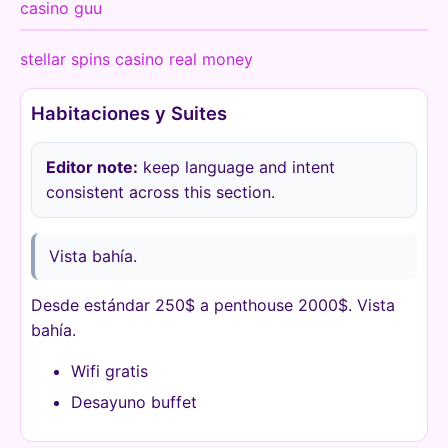
casino guu
stellar spins casino real money
Habitaciones y Suites
Editor note:
keep language and intent
consistent across this section.
Vista bahía.
Desde estándar 250$ a penthouse 2000$. Vista
bahía.
Wifi gratis
Desayuno buffet