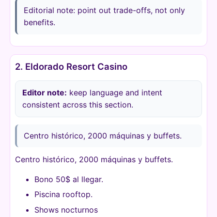
Editorial note: point out trade-offs, not only
benefits.
2. Eldorado Resort Casino
Editor note:
keep language and intent
consistent across this section.
Centro histórico, 2000 máquinas y buffets.
Centro histórico, 2000 máquinas y buffets.
Bono 50$ al llegar.
Piscina rooftop.
Shows nocturnos