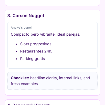
3. Carson Nugget
Analysis panel
Compacto pero vibrante, ideal parejas.
Slots progresivos.
Restaurantes 24h.
Parking gratis
Checklist:
headline clarity, internal links, and
fresh examples.