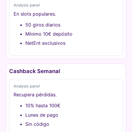
Analysis panel
En slots populares.
50 giros diarios
Mínimo 10€ depósito
NetEnt exclusivos
Cashback Semanal
Analysis panel
Recupera pérdidas.
10% hasta 100€
Lunes de pago
Sin código