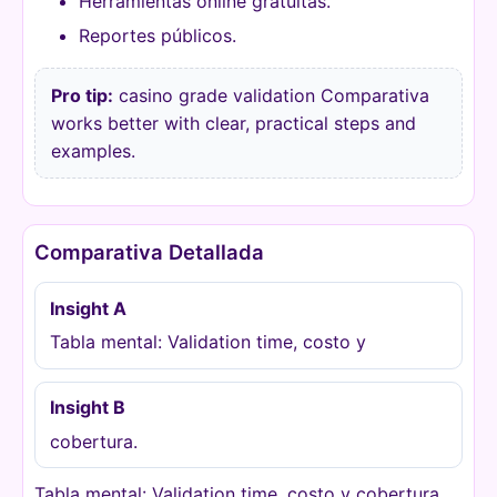
Herramientas online gratuitas.
Reportes públicos.
Pro tip:
casino grade validation Comparativa
works better with clear, practical steps and
examples.
Comparativa Detallada
Insight A
Tabla mental: Validation time, costo y
Insight B
cobertura.
Tabla mental: Validation time, costo y cobertura.