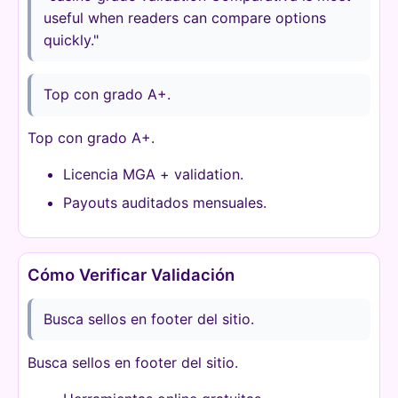
useful when readers can compare options
quickly."
Top con grado A+.
Top con grado A+.
Licencia MGA + validation.
Payouts auditados mensuales.
Cómo Verificar Validación
Busca sellos en footer del sitio.
Busca sellos en footer del sitio.