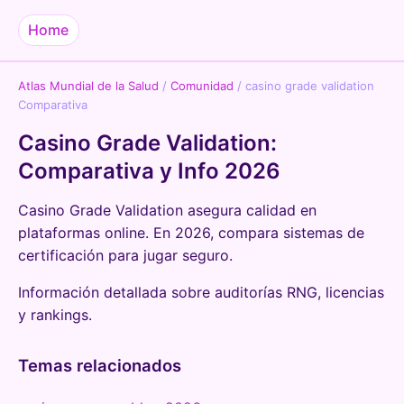
Home
Atlas Mundial de la Salud
/
Comunidad
/
casino grade validation
Comparativa
Casino Grade Validation:
Comparativa y Info 2026
Casino Grade Validation asegura calidad en
plataformas online. En 2026, compara sistemas de
certificación para jugar seguro.
Información detallada sobre auditorías RNG, licencias
y rankings.
Temas relacionados