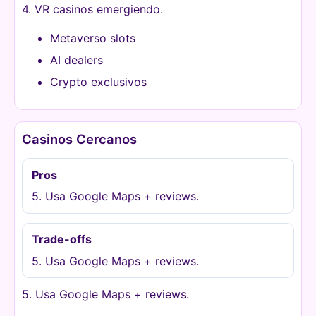
4. VR casinos emergiendo.
Metaverso slots
AI dealers
Crypto exclusivos
Casinos Cercanos
Pros
5. Usa Google Maps + reviews.
Trade-offs
5. Usa Google Maps + reviews.
5. Usa Google Maps + reviews.