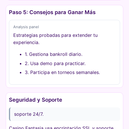
Paso 5: Consejos para Ganar Más
Analysis panel
Estrategias probadas para extender tu
experiencia.
1. Gestiona bankroll diario.
2. Usa demo para practicar.
3. Participa en torneos semanales.
Seguridad y Soporte
soporte 24/7.
Casino Fantasia usa encriptación SSL y soporte