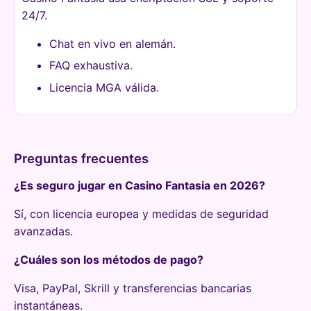
24/7.
Chat en vivo en alemán.
FAQ exhaustiva.
Licencia MGA válida.
Preguntas frecuentes
¿Es seguro jugar en Casino Fantasia en 2026?
Sí, con licencia europea y medidas de seguridad
avanzadas.
¿Cuáles son los métodos de pago?
Visa, PayPal, Skrill y transferencias bancarias
instantáneas.