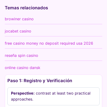
Temas relacionados
browiner casino
jocabet casino
free casino money no deposit required usa 2026
reseña spin casino
online casino dansk
Paso 1: Registro y Verificación
Perspective:
contrast at least two practical
approaches.