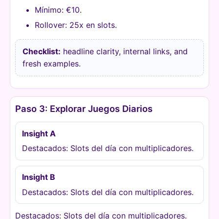
Mínimo: €10.
Rollover: 25x en slots.
Checklist:
headline clarity, internal links, and
fresh examples.
Paso 3: Explorar Juegos Diarios
Insight A
Destacados: Slots del día con multiplicadores.
Insight B
Destacados: Slots del día con multiplicadores.
Destacados: Slots del día con multiplicadores.