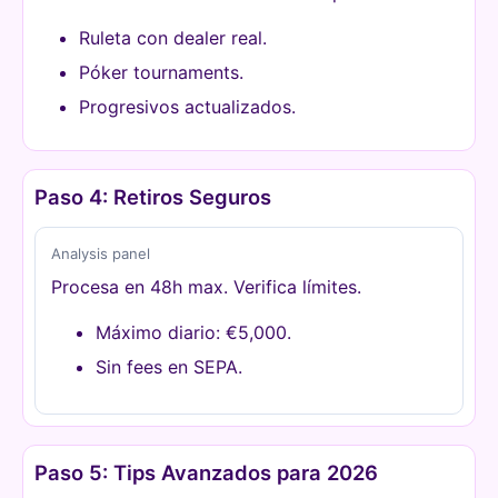
Ruleta con dealer real.
Póker tournaments.
Progresivos actualizados.
Paso 4: Retiros Seguros
Analysis panel
Procesa en 48h max. Verifica límites.
Máximo diario: €5,000.
Sin fees en SEPA.
Paso 5: Tips Avanzados para 2026