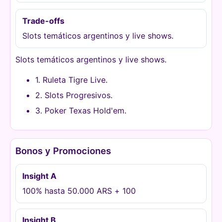
Trade-offs
Slots temáticos argentinos y live shows.
Slots temáticos argentinos y live shows.
1. Ruleta Tigre Live.
2. Slots Progresivos.
3. Poker Texas Hold'em.
Bonos y Promociones
Insight A
100% hasta 50.000 ARS + 100
Insight B