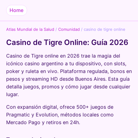
Home
Atlas Mundial de la Salud
/
Comunidad
/
casino de tigre online
Casino de Tigre Online: Guía 2026
Casino de Tigre online en 2026 trae la magia del
icónico casino argentino a tu dispositivo, con slots,
poker y ruleta en vivo. Plataforma regulada, bonos en
pesos y streaming HD desde Buenos Aires. Esta guía
detalla juegos, promos y cómo jugar desde cualquier
lugar.
Con expansión digital, ofrece 500+ juegos de
Pragmatic y Evolution, métodos locales como
Mercado Pago y retiros en 24h.