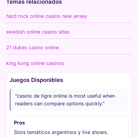
Temas relacionados
hard rock online casino new jersey
swedish online casino sites
21 dukes casino online
king kong online casinos
Juegos Disponibles
"casino de tigre online is most useful when
readers can compare options quickly."
Pros
Slots temáticos argentinos y live shows.