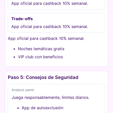
App oficial para cashback 10% semanal.
Trade-offs
App oficial para cashback 10% semanal.
App oficial para cashback 10% semanal.
Noches temáticas gratis
VIP club con beneficios
Paso 5: Consejos de Seguridad
Analysis panel
Juega responsablemente, límites diarios.
App de autoexclusión