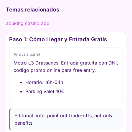
Temas relacionados
abuking casino app
Paso 1: Cómo Llegar y Entrada Gratis
Analysis panel
Metro L3 Drassanes. Entrada gratuita con DNI,
código promo online para free entry.
Horario: 16h-04h
Parking valet 10€
Editorial note: point out trade-offs, not only
benefits.