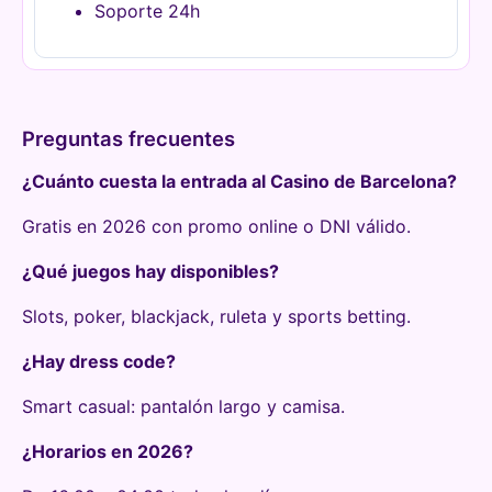
Soporte 24h
Preguntas frecuentes
¿Cuánto cuesta la entrada al Casino de Barcelona?
Gratis en 2026 con promo online o DNI válido.
¿Qué juegos hay disponibles?
Slots, poker, blackjack, ruleta y sports betting.
¿Hay dress code?
Smart casual: pantalón largo y camisa.
¿Horarios en 2026?