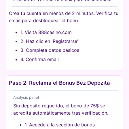
Crea tu cuenta en menos de 2 minutos. Verifica tu
email para desbloquear el bono.
1. Visita 888casino.com
2. Haz clic en 'Registrarse'
3. Completa datos básicos
4. Confirma email
Paso 2: Reclama el Bonus Bez Depozita
Analysis panel
Sin depósito requerido, el bono de 75$ se
acredita automáticamente tras verificación.
1. Accede a la sección de bonos