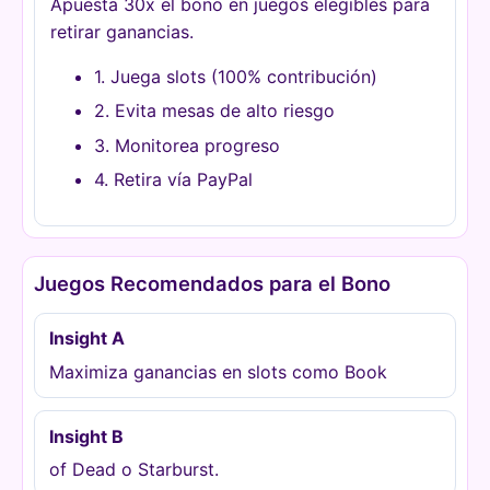
Apuesta 30x el bono en juegos elegibles para
retirar ganancias.
1. Juega slots (100% contribución)
2. Evita mesas de alto riesgo
3. Monitorea progreso
4. Retira vía PayPal
Juegos Recomendados para el Bono
Insight A
Maximiza ganancias en slots como Book
Insight B
of Dead o Starburst.