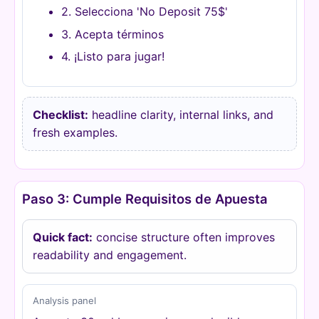
2. Selecciona 'No Deposit 75$'
3. Acepta términos
4. ¡Listo para jugar!
Checklist:
headline clarity, internal links, and
fresh examples.
Paso 3: Cumple Requisitos de Apuesta
Quick fact:
concise structure often improves
readability and engagement.
Analysis panel