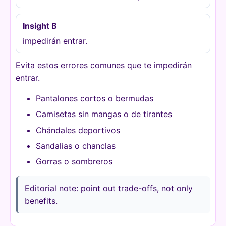
Insight B
impedirán entrar.
Evita estos errores comunes que te impedirán
entrar.
Pantalones cortos o bermudas
Camisetas sin mangas o de tirantes
Chándales deportivos
Sandalias o chanclas
Gorras o sombreros
Editorial note: point out trade-offs, not only
benefits.