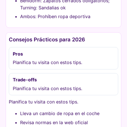
Benidorm: Zapatos cerrados obligatorios;
Turning: Sandalias ok
Ambos: Prohíben ropa deportiva
Consejos Prácticos para 2026
Pros
Planifica tu visita con estos tips.
Trade-offs
Planifica tu visita con estos tips.
Planifica tu visita con estos tips.
Lleva un cambio de ropa en el coche
Revisa normas en la web oficial