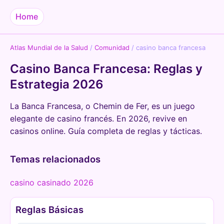
Home
Atlas Mundial de la Salud
/
Comunidad
/
casino banca francesa
Casino Banca Francesa: Reglas y
Estrategia 2026
La Banca Francesa, o Chemin de Fer, es un juego
elegante de casino francés. En 2026, revive en
casinos online. Guía completa de reglas y tácticas.
Temas relacionados
casino casinado 2026
Reglas Básicas