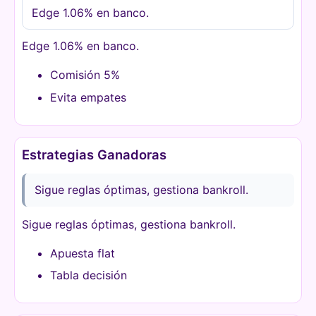
Edge 1.06% en banco.
Edge 1.06% en banco.
Comisión 5%
Evita empates
Estrategias Ganadoras
Sigue reglas óptimas, gestiona bankroll.
Sigue reglas óptimas, gestiona bankroll.
Apuesta flat
Tabla decisión