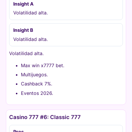
Insight A
Volatilidad alta.
Insight B
Volatilidad alta.
Volatilidad alta.
Max win x7777 bet.
Multijuegos.
Cashback 7%.
Eventos 2026.
Casino 777 #6: Classic 777
Pros