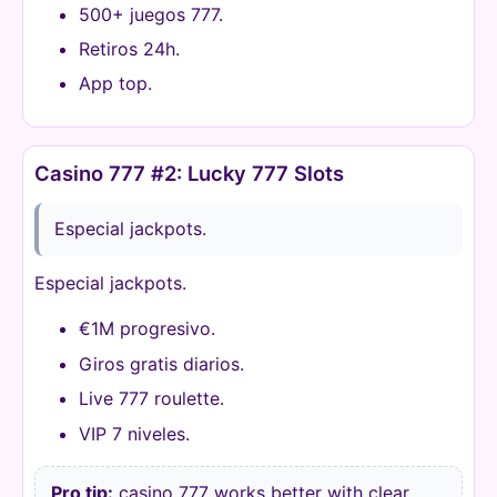
500+ juegos 777.
Retiros 24h.
App top.
Casino 777 #2: Lucky 777 Slots
Especial jackpots.
Especial jackpots.
€1M progresivo.
Giros gratis diarios.
Live 777 roulette.
VIP 7 niveles.
Pro tip:
casino 777 works better with clear,