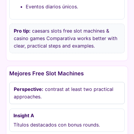
Eventos diarios únicos.
Pro tip:
caesars slots free slot machines &
casino games Comparativa works better with
clear, practical steps and examples.
Mejores Free Slot Machines
Perspective:
contrast at least two practical
approaches.
Insight A
Títulos destacados con bonus rounds.