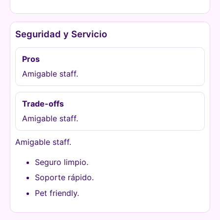
Seguridad y Servicio
Pros
Amigable staff.
Trade-offs
Amigable staff.
Amigable staff.
Seguro limpio.
Soporte rápido.
Pet friendly.