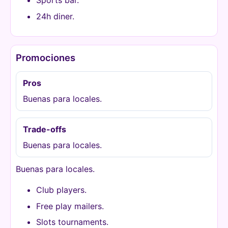
Sports bar.
24h diner.
Promociones
Pros
Buenas para locales.
Trade-offs
Buenas para locales.
Buenas para locales.
Club players.
Free play mailers.
Slots tournaments.