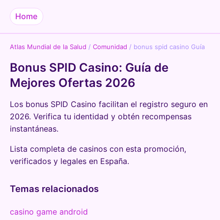
Home
Atlas Mundial de la Salud
/
Comunidad
/
bonus spid casino Guía
Bonus SPID Casino: Guía de
Mejores Ofertas 2026
Los bonus SPID Casino facilitan el registro seguro en
2026. Verifica tu identidad y obtén recompensas
instantáneas.
Lista completa de casinos con esta promoción,
verificados y legales en España.
Temas relacionados
casino game android