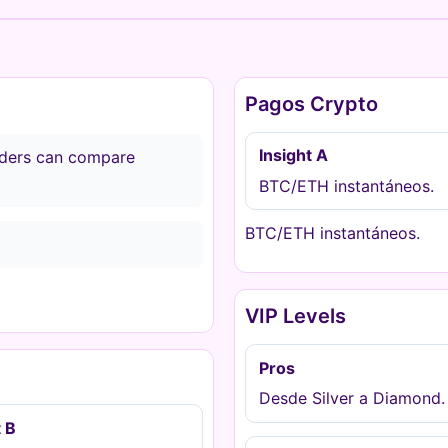
Pagos Crypto
Insight A
aders can compare
BTC/ETH instantáneos.
BTC/ETH instantáneos.
VIP Levels
Pros
Desde Silver a Diamond.
t B