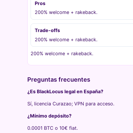
Pros
200% welcome + rakeback.
Trade-offs
200% welcome + rakeback.
200% welcome + rakeback.
Preguntas frecuentes
¿Es BlackLocus legal en España?
Sí, licencia Curazao; VPN para acceso.
¿Mínimo depósito?
0.0001 BTC o 10€ fiat.