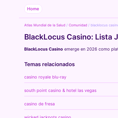
Home
Atlas Mundial de la Salud
/
Comunidad
/
blacklocus casin
BlackLocus Casino: Lista 
BlackLocus Casino
emerge en 2026 como platafo
Temas relacionados
casino royale blu-ray
south point casino & hotel las vegas
casino de fresa
wicked jackpots casino