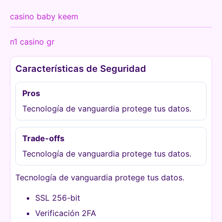
casino baby keem
n1 casino gr
Características de Seguridad
Pros
Tecnología de vanguardia protege tus datos.
Trade-offs
Tecnología de vanguardia protege tus datos.
Tecnología de vanguardia protege tus datos.
SSL 256-bit
Verificación 2FA