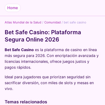
Home
Atlas Mundial de la Salud
/
Comunidad
/
bet safe casino
Bet Safe Casino: Plataforma
Segura Online 2026
Bet Safe Casino
es la plataforma de casino en línea
más segura para 2026. Con encriptación avanzada y
licencias internacionales, ofrece juegos justos y
pagos rápidos.
Ideal para jugadores que priorizan seguridad sin
sacrificar diversión, con miles de slots y mesas en
vivo.
Temas relacionados