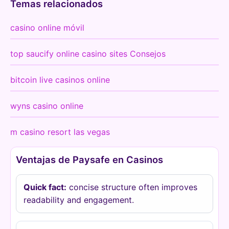
Temas relacionados
casino online móvil
top saucify online casino sites Consejos
bitcoin live casinos online
wyns casino online
m casino resort las vegas
Ventajas de Paysafe en Casinos
Quick fact:
concise structure often improves
readability and engagement.