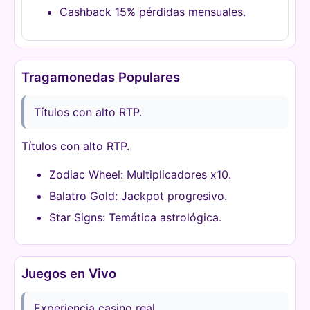
Cashback 15% pérdidas mensuales.
Tragamonedas Populares
Títulos con alto RTP.
Títulos con alto RTP.
Zodiac Wheel: Multiplicadores x10.
Balatro Gold: Jackpot progresivo.
Star Signs: Temática astrológica.
Juegos en Vivo
Experiencia casino real.