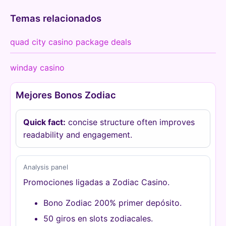
Temas relacionados
quad city casino package deals
winday casino
Mejores Bonos Zodiac
Quick fact:
concise structure often improves
readability and engagement.
Analysis panel
Promociones ligadas a Zodiac Casino.
Bono Zodiac 200% primer depósito.
50 giros en slots zodiacales.