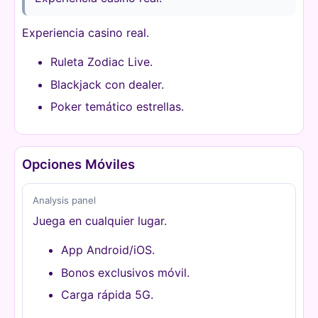
Experiencia casino real.
Ruleta Zodiac Live.
Blackjack con dealer.
Poker temático estrellas.
Opciones Móviles
Analysis panel
Juega en cualquier lugar.
App Android/iOS.
Bonos exclusivos móvil.
Carga rápida 5G.