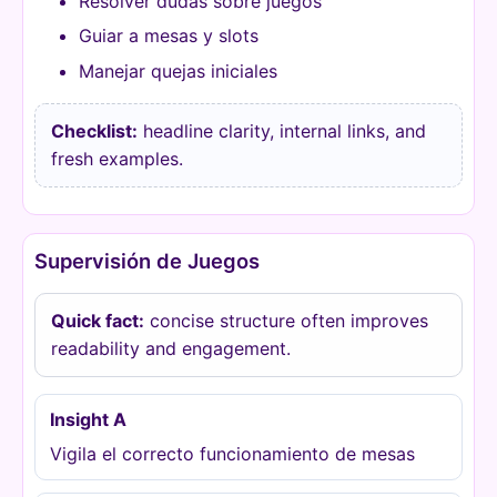
Resolver dudas sobre juegos
Guiar a mesas y slots
Manejar quejas iniciales
Checklist:
headline clarity, internal links, and
fresh examples.
Supervisión de Juegos
Quick fact:
concise structure often improves
readability and engagement.
Insight A
Vigila el correcto funcionamiento de mesas