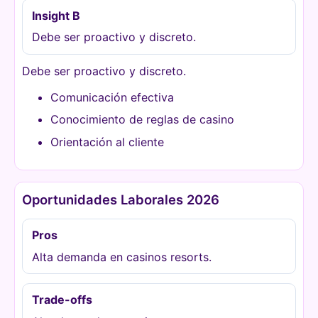
Insight B
Debe ser proactivo y discreto.
Debe ser proactivo y discreto.
Comunicación efectiva
Conocimiento de reglas de casino
Orientación al cliente
Oportunidades Laborales 2026
Pros
Alta demanda en casinos resorts.
Trade-offs