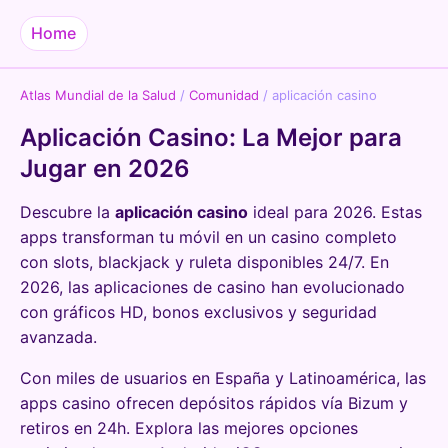
Home
Atlas Mundial de la Salud
/
Comunidad
/
aplicación casino
Aplicación Casino: La Mejor para
Jugar en 2026
Descubre la
aplicación casino
ideal para 2026. Estas
apps transforman tu móvil en un casino completo
con slots, blackjack y ruleta disponibles 24/7. En
2026, las aplicaciones de casino han evolucionado
con gráficos HD, bonos exclusivos y seguridad
avanzada.
Con miles de usuarios en España y Latinoamérica, las
apps casino ofrecen depósitos rápidos vía Bizum y
retiros en 24h. Explora las mejores opciones