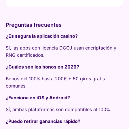
Preguntas frecuentes
¿Es segura la aplicación casino?
Sí, las apps con licencia DGOJ usan encriptación y
RNG certificados.
¿Cuáles son los bonos en 2026?
Bonos del 100% hasta 200€ + 50 giros gratis
comunes.
¿Funciona en iOS y Android?
Sí, ambas plataformas son compatibles al 100%.
¿Puedo retirar ganancias rápido?