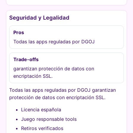
Seguridad y Legalidad
Pros
Todas las apps reguladas por DGOJ
Trade-offs
garantizan protección de datos con
encriptación SSL.
Todas las apps reguladas por DGOJ garantizan
protección de datos con encriptación SSL.
Licencia española
Juego responsable tools
Retiros verificados