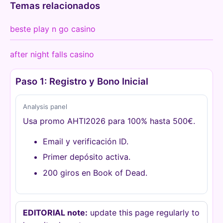
Temas relacionados
beste play n go casino
after night falls casino
Paso 1: Registro y Bono Inicial
Analysis panel
Usa promo AHTI2026 para 100% hasta 500€.
Email y verificación ID.
Primer depósito activa.
200 giros en Book of Dead.
EDITORIAL note:
update this page regularly to