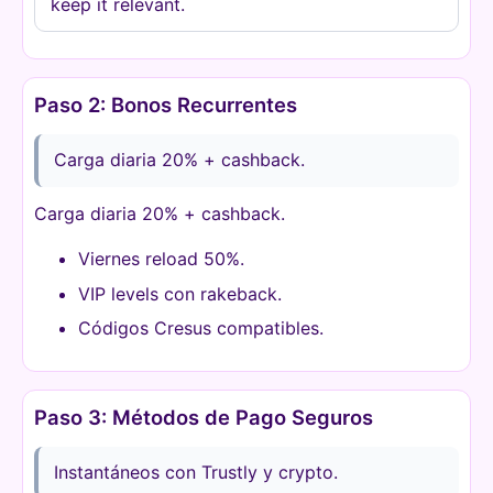
keep it relevant.
Paso 2: Bonos Recurrentes
Carga diaria 20% + cashback.
Carga diaria 20% + cashback.
Viernes reload 50%.
VIP levels con rakeback.
Códigos Cresus compatibles.
Paso 3: Métodos de Pago Seguros
Instantáneos con Trustly y crypto.