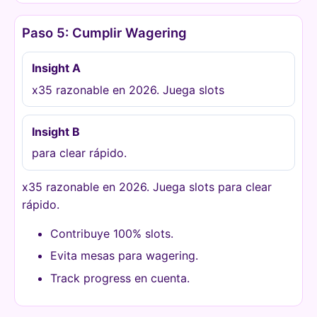
Paso 5: Cumplir Wagering
Insight A
x35 razonable en 2026. Juega slots
Insight B
para clear rápido.
x35 razonable en 2026. Juega slots para clear
rápido.
Contribuye 100% slots.
Evita mesas para wagering.
Track progress en cuenta.