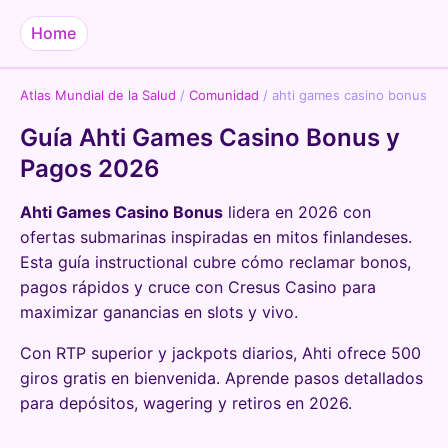
Home
Atlas Mundial de la Salud
/
Comunidad
/
ahti games casino bonus
Guía Ahti Games Casino Bonus y
Pagos 2026
Ahti Games Casino Bonus
lidera en 2026 con
ofertas submarinas inspiradas en mitos finlandeses.
Esta guía instructional cubre cómo reclamar bonos,
pagos rápidos y cruce con Cresus Casino para
maximizar ganancias en slots y vivo.
Con RTP superior y jackpots diarios, Ahti ofrece 500
giros gratis en bienvenida. Aprende pasos detallados
para depósitos, wagering y retiros en 2026.