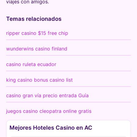
viajes con amigos.
Temas relacionados
ripper casino $15 free chip
wunderwins casino finland
casino ruleta ecuador
king casino bonus casino list
casino gran vía precio entrada Guía
juegos casino cleopatra online gratis
Mejores Hoteles Casino en AC