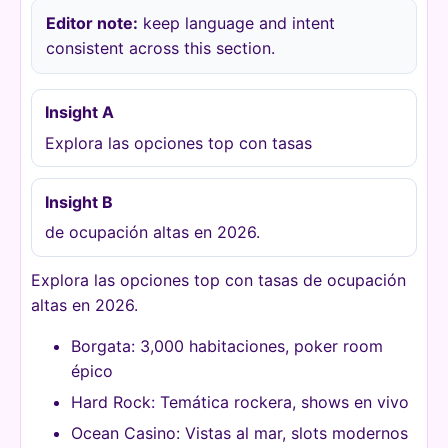
Editor note:
keep language and intent
consistent across this section.
Insight A
Explora las opciones top con tasas
Insight B
de ocupación altas en 2026.
Explora las opciones top con tasas de ocupación
altas en 2026.
Borgata: 3,000 habitaciones, poker room
épico
Hard Rock: Temática rockera, shows en vivo
Ocean Casino: Vistas al mar, slots modernos