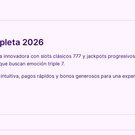
pleta 2026
nnovadora con slots clásicos 777 y jackpots progresivos. E
que buscan emoción triple 7.
z intuitiva, pagos rápidos y bonos generosos para una expe