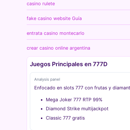
casino rulete
fake casino website Guía
entrata casino montecarlo
crear casino online argentina
Juegos Principales en 777D
Analysis panel
Enfocado en slots 777 con frutas y diaman
Mega Joker 777 RTP 99%
Diamond Strike multijackpot
Classic 777 gratis