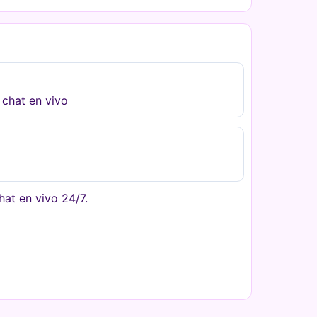
 chat en vivo
at en vivo 24/7.