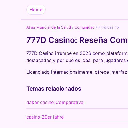
Home
Atlas Mundial de la Salud
/
Comunidad
/
777d casino
777D Casino: Reseña Com
777D Casino irrumpe en 2026 como plataforma i
destacados y por qué es ideal para jugadores 
Licenciado internacionalmente, ofrece interfa
Temas relacionados
dakar casino Comparativa
casino 20er jahre